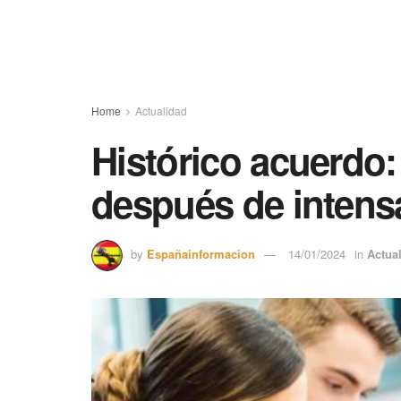
Home
Actualidad
Histórico acuerdo
después de intens
by
Españainformacion
14/01/2024
in
Actua