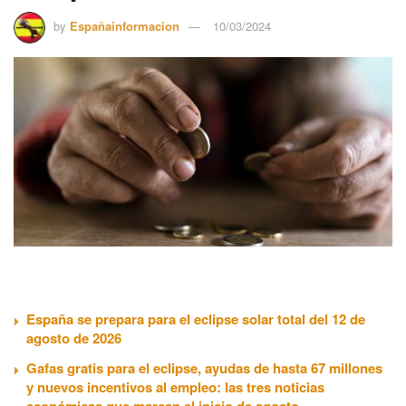
by
Españainformacion
10/03/2024
España se prepara para el eclipse solar total del 12 de
agosto de 2026
Gafas gratis para el eclipse, ayudas de hasta 67 millones
y nuevos incentivos al empleo: las tres noticias
económicas que marcan el inicio de agosto