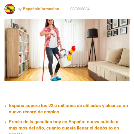
by
Españainformacion
08/02/2024
España supera los 22,5 millones de afiliados y alcanza un
nuevo récord de empleo
Precio de la gasolina hoy en España: nueva subida y
máximos del año, cuánto cuesta llenar el depósito en
agosto