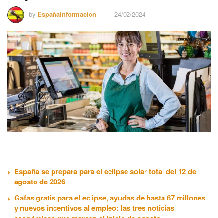
by
Españainformacion
24/02/2024
España se prepara para el eclipse solar total del 12 de
agosto de 2026
Gafas gratis para el eclipse, ayudas de hasta 67 millones
y nuevos incentivos al empleo: las tres noticias
económicas que marcan el inicio de agosto