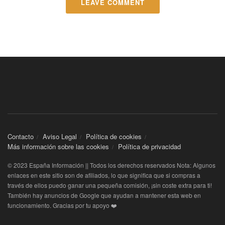
LEAVE COMMENT
Contacto
Aviso Legal
Política de cookies
Más información sobre las cookies
Política de privacidad
© 2023 España Información || Todos los derechos reservados Nota: Algunos
enlaces en este sitio son de afiliados, lo que significa que si compras a
través de ellos puedo ganar una pequeña comisión, ¡sin coste extra para ti!
También hay anuncios de Google que ayudan a mantener esta web en
funcionamiento. Gracias por tu apoyo ❤️