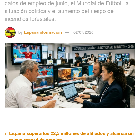
datos de empleo de junio, el Mundial de Fútbol, la
situación política y el aumento del riesgo de
incendios forestales.
by
Españainformacion
02/07/2026
España supera los 22,5 millones de afiliados y alcanza un
nuevo récord de empleo