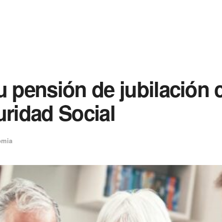
u pensión de jubilación
uridad Social
omia