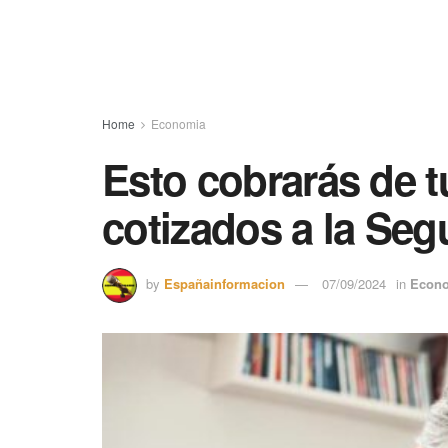
Home
Economia
Esto cobrarás de t
cotizados a la Seg
by
Españainformacion
07/09/2024
in
Econ