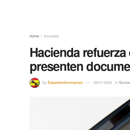
Home
Sociedad
Hacienda refuerza 
presenten docume
by
Españainformacion
28/01/2024
in
Socie