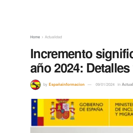
Home
Actualidad
Incremento signifi
año 2024: Detalles
by
Españainformacion
09/01/2024
in
Actua