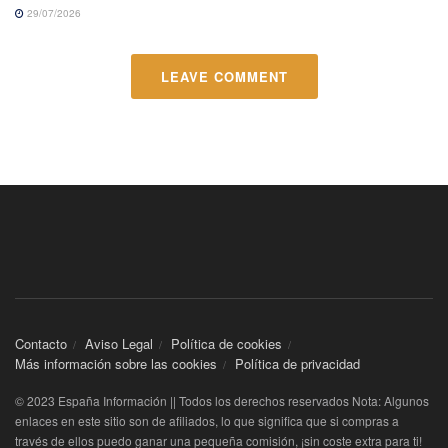
29/07/2026
LEAVE COMMENT
Contacto
Aviso Legal
Política de cookies
Más información sobre las cookies
Política de privacidad
© 2023 España Información || Todos los derechos reservados Nota: Algunos
enlaces en este sitio son de afiliados, lo que significa que si compras a
través de ellos puedo ganar una pequeña comisión, ¡sin coste extra para ti!