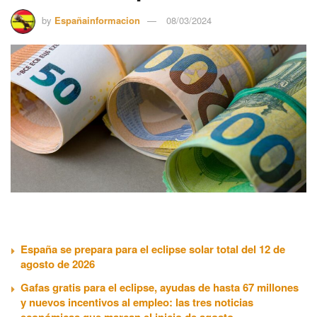
by
Españainformacion
08/03/2024
España se prepara para el eclipse solar total del 12 de
agosto de 2026
Gafas gratis para el eclipse, ayudas de hasta 67 millones
y nuevos incentivos al empleo: las tres noticias
económicas que marcan el inicio de agosto