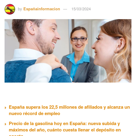
by
Españainformacion
15/03/2024
España supera los 22,5 millones de afiliados y alcanza un
nuevo récord de empleo
Precio de la gasolina hoy en España: nueva subida y
máximos del año, cuánto cuesta llenar el depósito en
agosto