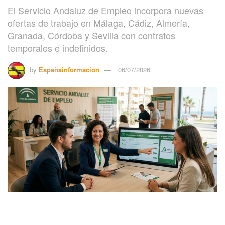
El Servicio Andaluz de Empleo incorpora nuevas
ofertas de trabajo en Málaga, Cádiz, Almería,
Granada, Córdoba y Sevilla con contratos
temporales e indefinidos.
by
Españainformacion
06/07/2026