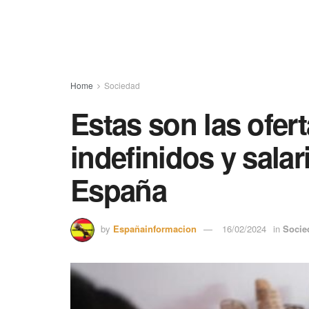
Home
Sociedad
Estas son las ofer
indefinidos y sala
España
by
Españainformacion
16/02/2024
in
Socie