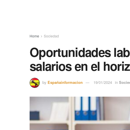
Home
Sociedad
Oportunidades labo
salarios en el hori
by
Españainformacion
19/01/2024
in
Socie