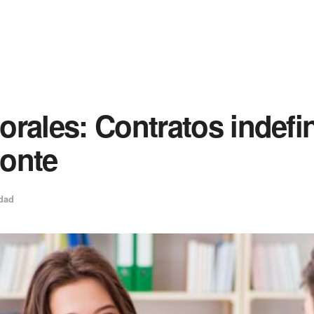
rales: Contratos indefin
zonte
dad