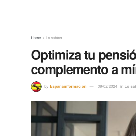
Home
Lo sabías
Optimiza tu pensió
complemento a mín
by
Españainformacion
09/02/2024
in
Lo sa