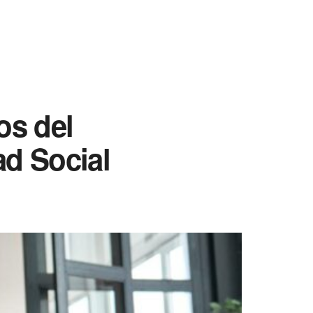
os del
d Social