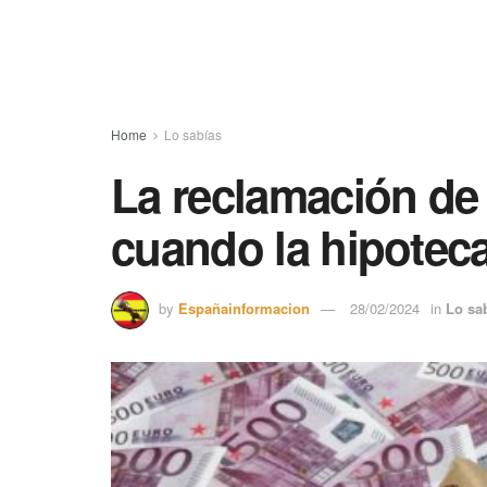
Home
Lo sabías
La reclamación de 
cuando la hipotec
by
Españainformacion
28/02/2024
in
Lo sa