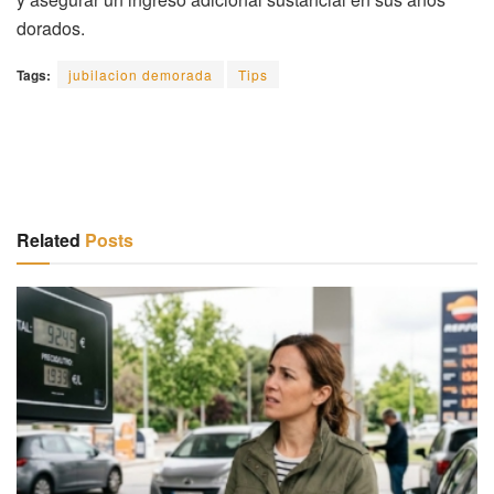
dorados.
Tags:
jubilacion demorada
Tips
Related
Posts