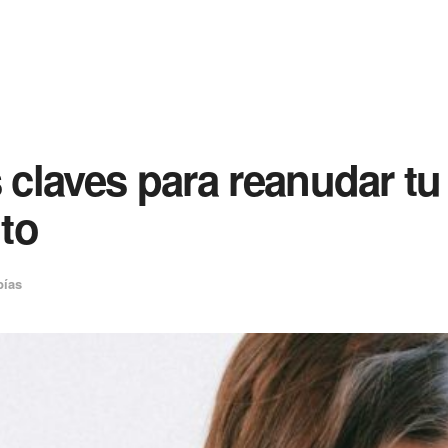
s claves para reanudar tu
to
bías