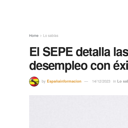
Home
Lo sabías
El SEPE detalla la
desempleo con éxi
by
Españainformacion
14/12/2023
in
Lo sa