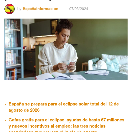
by
Españainformacion
07/03/2024
España se prepara para el eclipse solar total del 12 de
agosto de 2026
Gafas gratis para el eclipse, ayudas de hasta 67 millones
y nuevos incentivos al empleo: las tres noticias
económicas que marcan el inicio de agosto