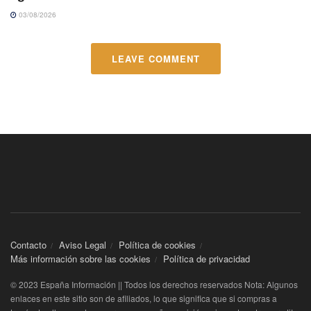
03/08/2026
LEAVE COMMENT
Contacto
Aviso Legal
Política de cookies
Más información sobre las cookies
Política de privacidad
© 2023 España Información || Todos los derechos reservados Nota: Algunos
enlaces en este sitio son de afiliados, lo que significa que si compras a