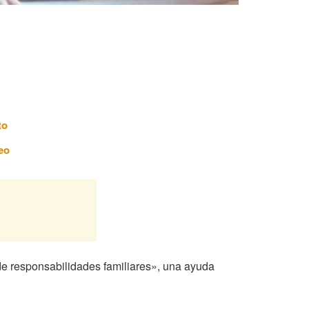
to
eo
 de responsabilidades familiares», una ayuda