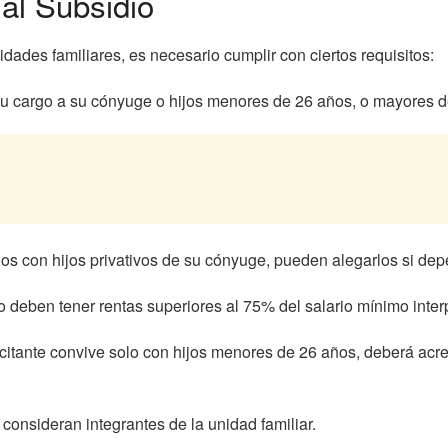
al Subsidio
idades familiares, es necesario cumplir con ciertos requisitos:
 su cargo a su cónyuge o hijos menores de 26 años, o mayores 
os con hijos privativos de su cónyuge, pueden alegarlos si depe
 deben tener rentas superiores al 75% del salario mínimo interp
citante convive solo con hijos menores de 26 años, deberá acred
onsideran integrantes de la unidad familiar.