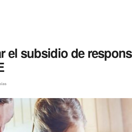
ar el subsidio de respon
E
bías