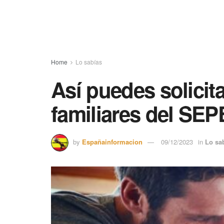
Home
Lo sabías
Así puedes solicit
familiares del SEP
by
Españainformacion
09/12/2023
in
Lo sa